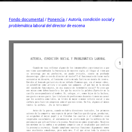
Fondo documental
/
Ponencia
/
Autoría, condición social y
problemática laboral del director de escena
1
Error: Cannot access file!
https://archivos-
fundacionlosgoliardos.com
/wp-
content/uploads/2021/06/
Autoria-condicion-social-
y-problematica-laboral-