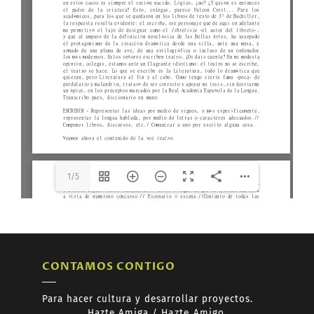
del-director-de-escena-
1.pdf
The API version "2.12.313"
does not match the Worker
version "2.5.207".
1/5
CONTAMOS CONTIGO
Para hacer cultura y desarrollar proyectos.
Hazte
Amiga /
Hazte
Amigo