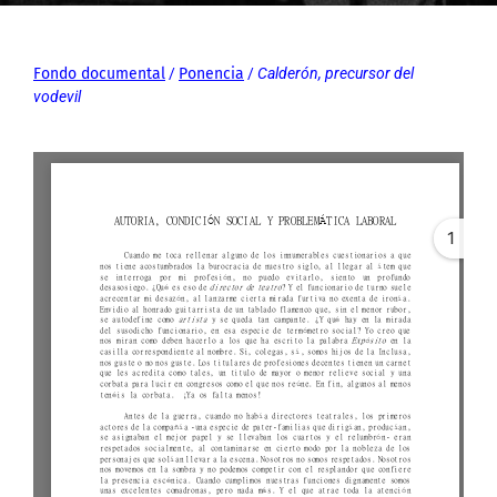
Fondo documental
/
Ponencia
/
Calderón, precursor del
vodevil
1
Error: Cannot access file!
https://archivos-
fundacionlosgoliardos.com
/wp-
content/uploads/2021/06/
Autoria-condicion-social-
y-problematica-laboral-