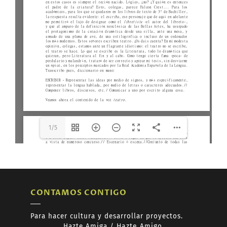
del-director-de-escena-
1.pdf
The API version "2.12.313"
does not match the Worker
version "2.5.207".
1/5
CONTAMOS CONTIGO
Para hacer cultura y desarrollar proyectos.
Hazte
Amiga /
Hazte
Amigo