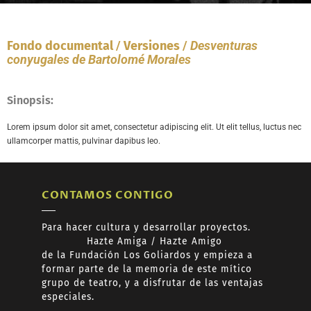
Fondo documental
/
Versiones
/
Desventuras
conyugales de Bartolomé Morales
Sinopsis:
Lorem ipsum dolor sit amet, consectetur adipiscing elit. Ut elit tellus, luctus nec
ullamcorper mattis, pulvinar dapibus leo.
CONTAMOS CONTIGO
Para hacer cultura y desarrollar proyectos.
Hazte
Amiga /
Hazte
Amigo
de
la Fundación Los Goliardos y empieza a
formar
parte de la memoria de este mítico
grupo de teatro, y a disfrutar de las ventajas
especiales.