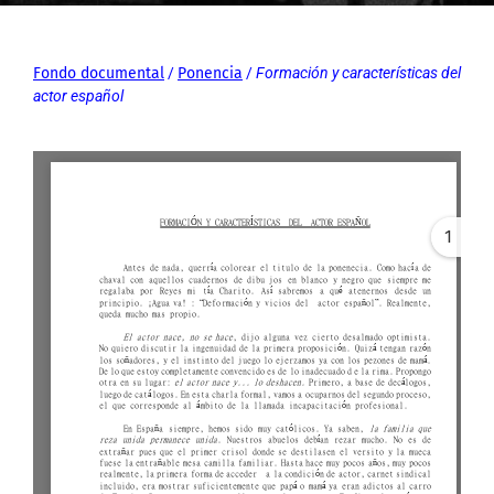
Fondo documental
/
Ponencia
/
Formación y características del
actor español
1
Error: Cannot access file!
https://archivos-
fundacionlosgoliardos.com
/wp-
content/uploads/2021/06/
Formacion-y-
caracteristicas-del-actor-