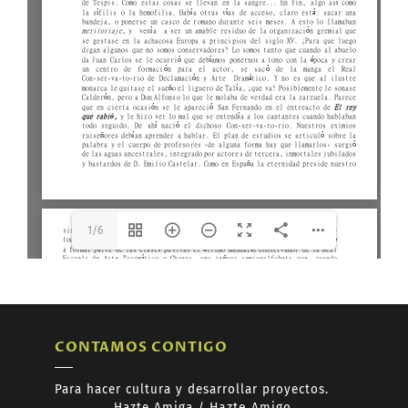
espanol.pdf
The API version "2.12.313"
does not match the Worker
version "2.5.207".
1/6
CONTAMOS CONTIGO
Para hacer cultura y desarrollar proyectos.
Hazte
Amiga /
Hazte
Amigo