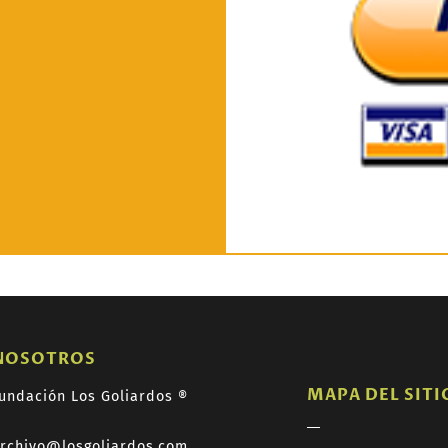
NOSOTROS
MAPA DEL SITI
undación Los Goliardos ®
rchivo@losgoliardos.com