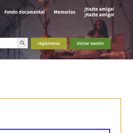
¡Hazte amiga!
Fondo documental
Memorias
¡Hazte amigo!
Botón de búsqueda
registrarse
iniciar sesión