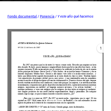
Fondo documental
/
Ponencia
/
Y este año qué hacemos
1
Error: Cannot access file!
https://archivos-
fundacionlosgoliardos.com
/wp-
content/uploads/2021/07/
02-Y-este-ano-que-
hacemos.pdf
The API version "2.12.313"