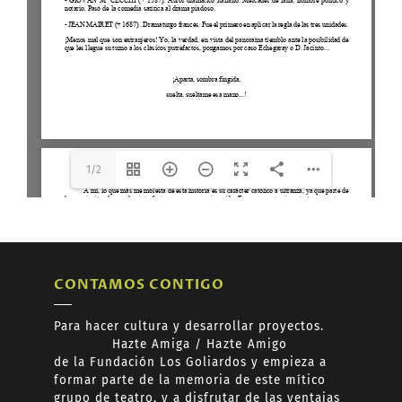
does not match the Worker
version "2.5.207".
1/2
CONTAMOS CONTIGO
Para hacer cultura y desarrollar proyectos.
Hazte
Amiga /
Hazte
Amigo
de
la Fundación Los Goliardos y empieza a
formar
parte de la memoria de este mítico
grupo de teatro, y a disfrutar de las ventajas