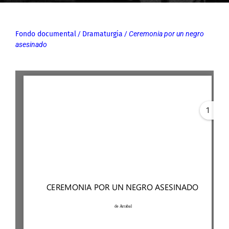
Fondo documental
/
Dramaturgia
/
Ceremonia por un negro
asesinado
1
Error: Cannot access file!
https://archivos-
fundacionlosgoliardos.com
/wp-
content/uploads/2021/01/1
966_Ceremonia-por-un-
negro-asesinado_Version-