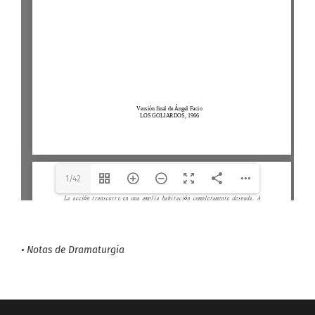
final.pdf
The API version "2.12.313"
does not match the Worker
version "2.5.207".
1/42
•
Notas de Dramaturgia