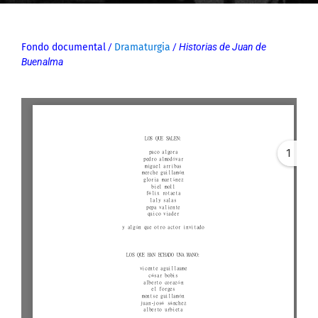
Fondo documental
/
Dramaturgia
/
Historias de Juan de
Buenalma
1
Error: Cannot access file!
https://archivos-
fundacionlosgoliardos.com
/wp-
content/uploads/2021/01/
Programa-reposicion-
Historias-de-Juan-de-