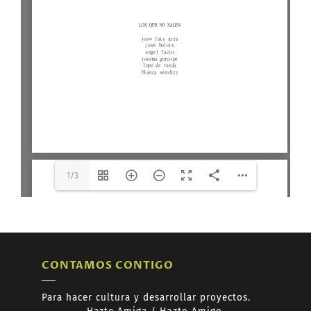
Buenalma-1974.pdf
The API version "2.12.313"
does not match the Worker
version "2.5.207".
1/3
CONTAMOS CONTIGO
Para hacer cultura y desarrollar proyectos.