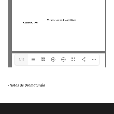
The API version "2.12.313"
does not match the Worker
version "2.5.207".
1/19
•
Notas de Dramaturgia