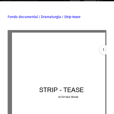
Fondo documental
/
Dramaturgia
/
Strip-tease
1
Error: Cannot access file!
https://archivos-
fundacionlosgoliardos.com
/wp-
content/uploads/2021/01/
Strip-tease-Version-
escenica.pdf